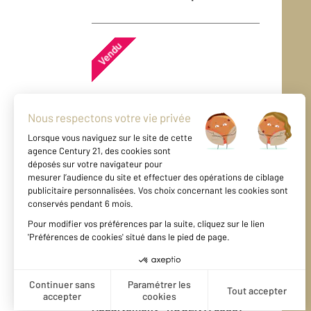
Vendu
Appartement - ROUEN (76000)
En savoir plus
Vendu
Appartement - ROUEN (76000)