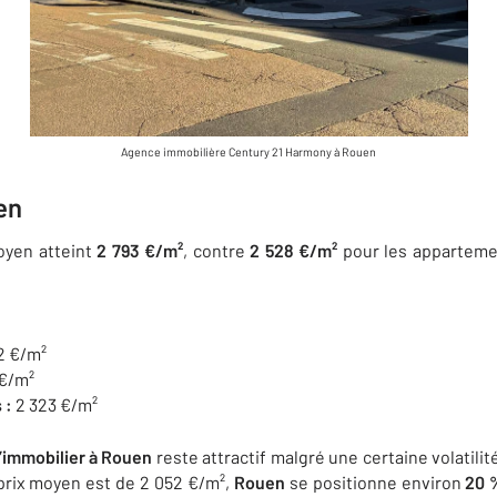
Agence immobilière Century 21 Harmony à Rouen
en
moyen atteint
2 793 €/m²
, contre
2 528 €/m²
pour les appartement
2 €/m²
 €/m²
 :
2 323 €/m²
l’immobilier à Rouen
reste attractif malgré une certaine volatili
 prix moyen est de 2 052 €/m²,
Rouen
se positionne environ
20 