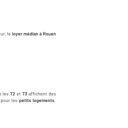
eur, le
loyer médian à Rouen
e les
T2
et
T3
affichent des
pour les
petits logements
,