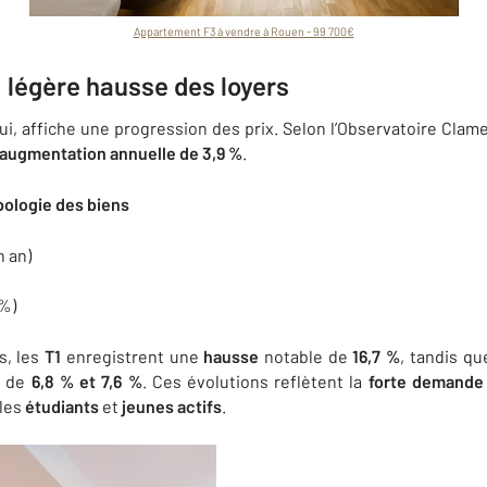
Appartement F3 à vendre à Rouen - 99 700€
 légère hausse des loyers
lui, affiche une progression des prix. Selon l’Observatoire Clam
augmentation annuelle de 3,9 %
.
ypologie des biens
n an)
 %)
s, les
T1
enregistrent une
hausse
notable de
16,7 %
, tandis qu
s de
6,8 % et 7,6 %
. Ces évolutions reflètent la
forte demande
 les
étudiants
et
jeunes actifs
.