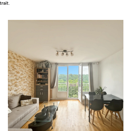
trait
.