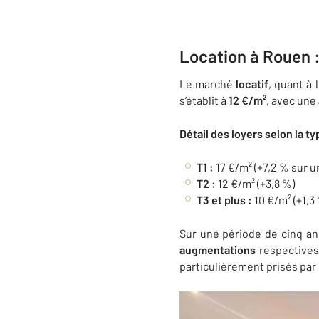
Location à Rouen :
Le marché
locatif
, quant à 
s’établit à
12 €/m²
, avec une
Détail des loyers selon la t
T1 :
17 €/m² (+7,2 % sur u
T2 :
12 €/m² (+3,8 %)
T3 et plus :
10 €/m² (+1,3
Sur une période de cinq an
augmentations
respective
particulièrement prisés par