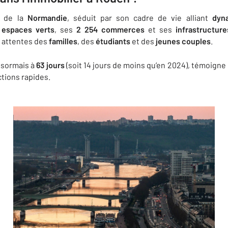
ue de la
Normandie
, séduit par son cadre de vie alliant
dyn
 espaces verts
, ses
2 254 commerces
et ses
infrastructure
x attentes des
familles
, des
étudiants
et des
jeunes couples
.
ésormais à
63 jours
(soit 14 jours de moins qu’en 2024), témoigne
ctions rapides.