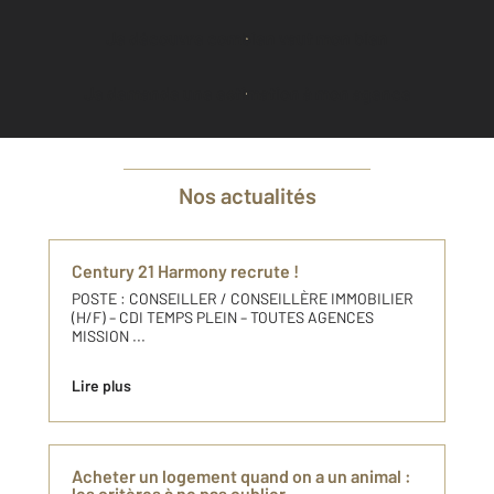
Je découvre combien vaut mon bien
Je demande une estimation à mon agence
Nos actualités
Century 21 Harmony recrute !
POSTE : CONSEILLER / CONSEILLÈRE IMMOBILIER
(H/F) – CDI TEMPS PLEIN – TOUTES AGENCES
MISSION ...
Lire plus
Acheter un logement quand on a un animal :
les critères à ne pas oublier