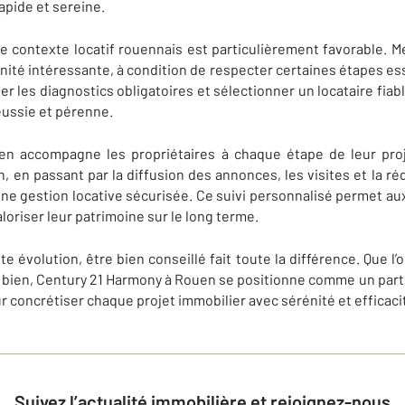
apide et sereine.
le contexte locatif rouennais est particulièrement favorable. M
té intéressante, à condition de respecter certaines étapes essen
ser les diagnostics obligatoires et sélectionner un locataire fiab
éussie et pérenne.
n accompagne les propriétaires à chaque étape de leur projet
n, en passant par la diffusion des annonces, les visites et la ré
ne gestion locative sécurisée. Ce suivi personnalisé permet aux 
aloriser leur patrimoine sur le long terme.
évolution, être bien conseillé fait toute la différence. Que l’o
n bien, Century 21 Harmony à Rouen se positionne comme un par
r concrétiser chaque projet immobilier avec sérénité et efficaci
Suivez l’actualité immobilière et rejoignez-nous