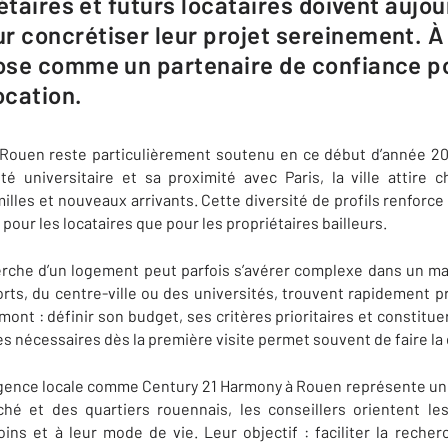
étaires et futurs locataires doivent aujou
 concrétiser leur projet sereinement. À
ose comme un partenaire de confiance po
ocation.
à Rouen reste particulièrement soutenu en ce début d’année 2
ité universitaire et sa proximité avec Paris, la ville attir
milles et nouveaux arrivants. Cette diversité de profils renforc
 pour les locataires que pour les propriétaires bailleurs.
herche d’un logement peut parfois s’avérer complexe dans un ma
rts, du centre-ville ou des universités, trouvent rapidement pr
ont : définir son budget, ses critères prioritaires et constitue
s nécessaires dès la première visite permet souvent de faire la 
nce locale comme Century 21 Harmony à Rouen représente un v
hé et des quartiers rouennais, les conseillers orientent les
ns et à leur mode de vie. Leur objectif : faciliter la recher