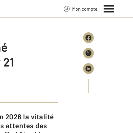
Mon compte
hé
 21
es attentes des