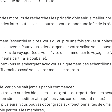
r avant le départ sans frustration.
 des moteurs de recherches les prix afin d'obtenir le meilleur pr
 des internautes car ils pourront vous donner une idée de la réa
nt l'essentiel et dites-vous qu'au pire une fois arriver sur pla
un souvenir.
Pour vous aider à organiser votre valise vous pouvez
des kits de voyages
(cela vous évite de commencer le voyage de 
 neufs
partir à la poubelle)
.
 chez vous et embarquez avec vous uniquement des échantillons
s’il venait à cassé vous aurez moins de regrets.
ile, car on ne sait jamais par où commencer.
 trouver sur des blogs des listes gratuites répertoriant les be
ien sûr les modifier afin qu’elles vous correspondent
mieux
)
 plusieurs, vous pouvez opter grâce aux fonctionnalités de
gmai
ble par tous les membres.