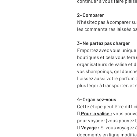
continuer à vous faire plaisi
2-
Comparer
N'hésitez pas à comparer sur
les commentaires laissés par
3-
Ne
partez pas charger
Emportez avec vous uniqueme
boutiques et cela vous fera 
organisateurs de valise et 
vos shampoings, gel
douche
Laissez aussi votre parfum
plus léger à transporter, et 
4-
Organisez-vous
Cette étape peut être diffic

Pour
la valise :
vous pouvez
pour
voyager
(vous pouvez b

Voyage :
Si
vous voyagez à
documents en ligne modifia