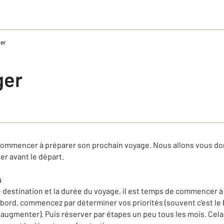
ger
ger
ur commencer à préparer son prochain voyage.
Nous allons vous do
er avant le départ.
s
 destination et la durée du voyage, il est temps de commencer à 
abord, commencez par déterminer vos priorités
(
souvent c
'est le
à augmenter)
.
Puis réserver par étapes un peu tous les mois.
Cela