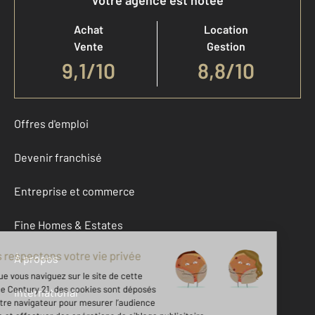
Votre agence est notée
Achat
Location
Vente
Gestion
9,1
/
10
8,8/10
Offres d'emploi
Devenir franchisé
Entreprise et commerce
Fine Homes & Estates
À propos
International