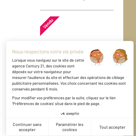
Vendu
Maison - SERVAVILLE
SALMONVILLE (76116)
En savoir plus
Vendu