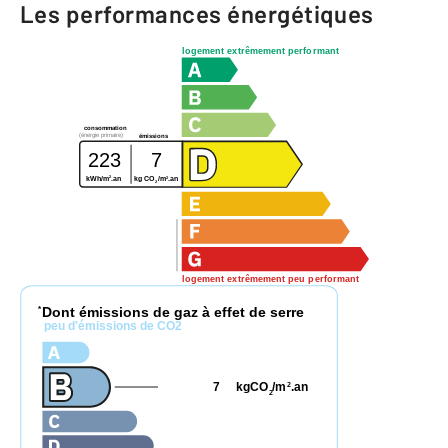
Les performances énergétiques
logement extrêmement performant
consommation
(énergie primaire)
émissions
223
7
2
2
kWh/m
.an
kg CO
/m
.an
2
logement extrêmement peu performant
Dont émissions de gaz à effet de serre
*
peu d'émissions de CO2
7
kgCO
/m
.an
2
2