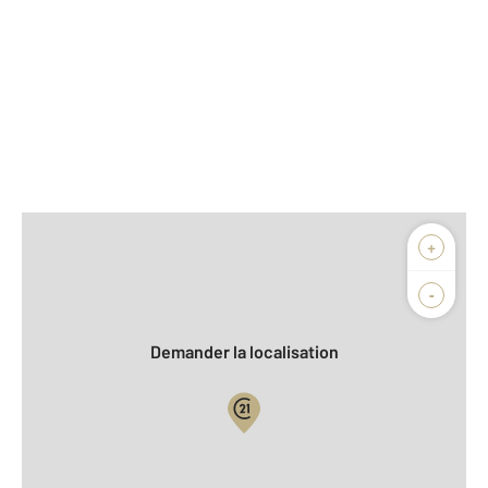
Afficher sur la carte :
+
Agence
Biens vendus
-
Demander la localisation
Vue globale
2
Surface totale : 64,0 m