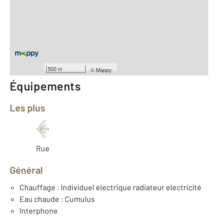
2
Surface habitable : 64,0 m
Type d'appartement : F3
ème
Étage : 3
Nombre de pièces : 3
[Voir le détail]
Année construction : 1890
500 m
©
Mappy
Équipements
Les plus
Rue
Général
Chauffage : Individuel électrique radiateur electricité
Eau chaude : Cumulus
Interphone