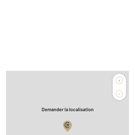
Afficher sur la carte :
+
Agence
Biens vendus
-
Demander la localisation
Vue globale