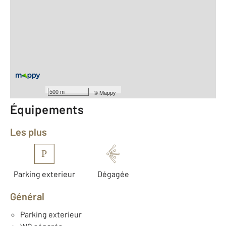
2
Surface totale : 80,2 m
2
Surface habitable : 80,2 m
Type d'appartement : F4
ème
Étage : 10
Nombre de pièces : 4
[Voir le détail]
Année construction : 1965
500 m
©
Mappy
Équipements
Les plus
P
Parking exterieur
Dégagée
Général
Parking exterieur