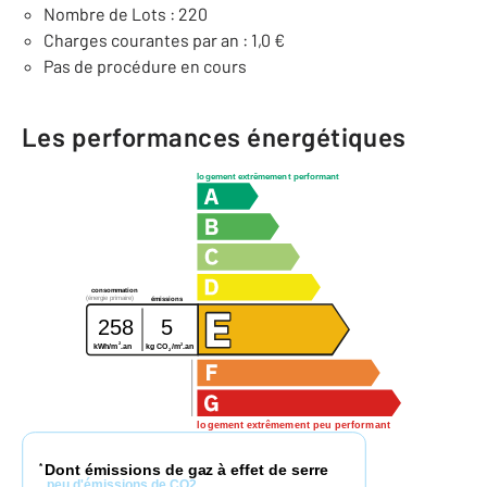
Nombre de Lots : 220
Charges courantes par an : 1,0 €
Pas de procédure en cours
Les performances énergétiques
logement extrêmement performant
consommation
(énergie primaire)
émissions
258
5
2
2
kg CO
/m
.an
kWh/m
.an
2
logement extrêmement peu performant
Dont émissions de gaz à effet de serre
*
peu d'émissions de CO2