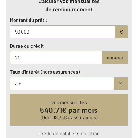
Calculer vos mensualités
de remboursement
Montant du prêt :
€
Durée du crédit
années
Taux d'intérêt (hors assurances)
%
vos mensualités
540.71
€ par mois
(Dont
18.75
€ d’assurances)
Crédit immobilier simulation