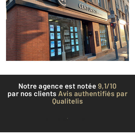
CENTURY 21 Harmony
18 rue de Crosne
ROUEN - 76000
Envoyer un message
Téléphoner à l'agence
Notre agence est notée
9,1/10
par nos clients
Avis authentifiés par
Qualitelis
Voir tous les avis clients