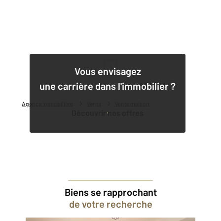
1
Vous envisagez
une carrière dans l'immobilier ?
Agence immobilière
Vente
Vente maison
Découvrir nos offres
Biens se rapprochant
de votre recherche