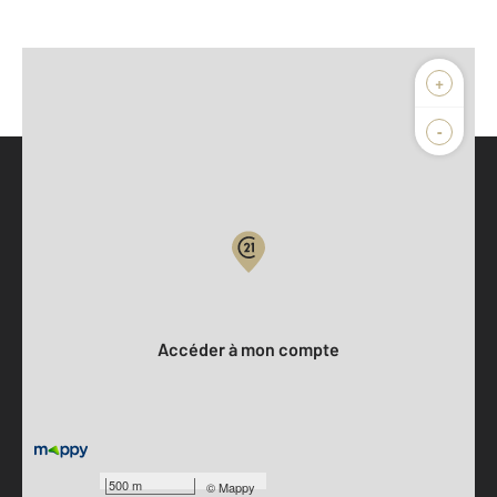
+
-
Parlons de vous, parlons biens
Votre compte :
Accéder à mon compte
500 m
©
Mappy