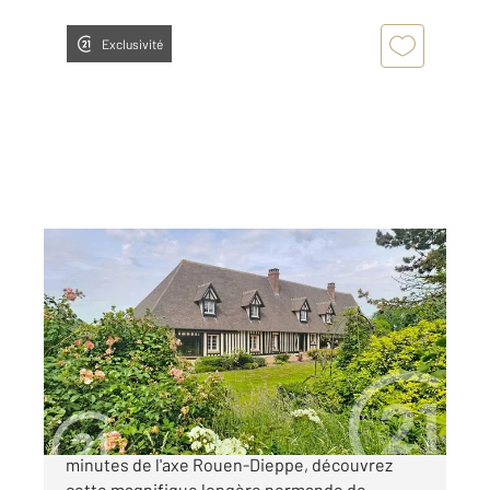
Exclusivité
CRITOT 76
2
288,24 m
, 8 pièces
Ref : 34359
Maison à vendre
510 000 €
[C A VENDRE] CRITOT A seulement quelques
minutes de l'axe Rouen-Dieppe, découvrez
cette magnifique longère normande de