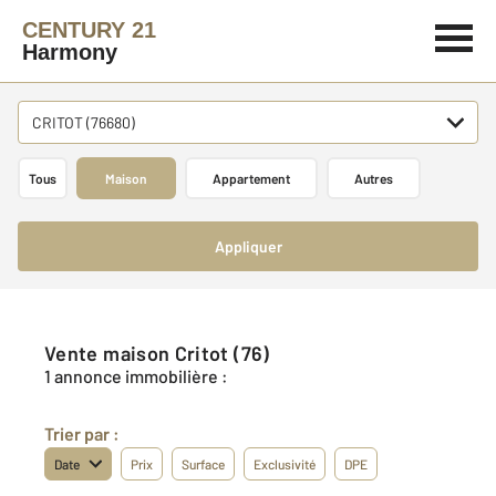
CENTURY 21
Harmony
CRITOT (76680)
Tous
Maison
Appartement
Autres
Appliquer
Vente maison Critot (76)
1 annonce immobilière :
Trier par :
Date
Prix
Surface
Exclusivité
DPE