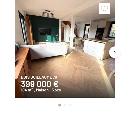
BOIS GUILLAUME 76
RO
399 000 €
3
2
104 m
, Maison
, 5 pcs
18