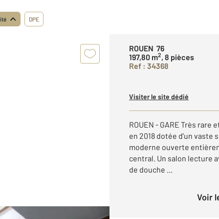
ité
DPE
ROUEN 76
2
197,80 m
, 8 pièces
Ref : 34368
Visiter le site dédié
ROUEN - GARE Très rare e
en 2018 dotée d'un vaste s
moderne ouverte entièrem
central. Un salon lecture
de douche ...
Voir 