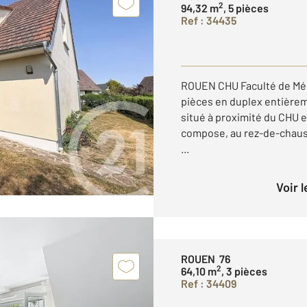
2
94,32 m
, 5 pièces
Ref : 34435
ROUEN CHU Faculté de Méd
pièces en duplex entière
situé à proximité du CHU et
compose, au rez-de-chaus
...
Voir 
ROUEN 76
2
64,10 m
, 3 pièces
Ref : 34409