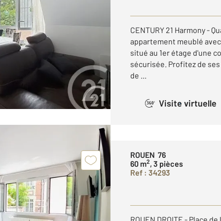
CENTURY 21 Harmony - Quar
appartement meublé avec 
situé au 1er étage d'une c
sécurisée. Profitez de ses
de ...
Visite virtuelle
360°
ROUEN 76
2
60 m
, 3 pièces
Ref : 34293
ROUEN DROITE - Place de l