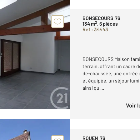
BONSECOURS 76
2
134 m
, 6 pièces
Ref : 34443
BONSECOURS Maison famili
terrain, offrant un cadre d
de-chaussée, une entrée 
et équipée, un séjour lum
ainsi qu ...
Voir 
ROUEN 76