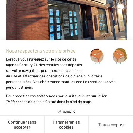
ROUEN - 76000
Envoyer un message
Téléphoner à l'agence
Notre agence est notée
9,1/10
par nos clients
Avis authentifiés par
Qualitelis
Voir tous les avis clients
Créer une alerte
Nous trouver