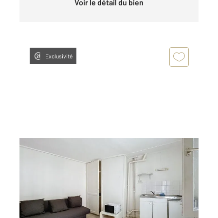
Voir le détail du bien
Exclusivité
ROUEN 76
2
14,70 m
, 1 pièce
Ref : 34062
Appartement Studio à louer
382 €
par mois charges comprises