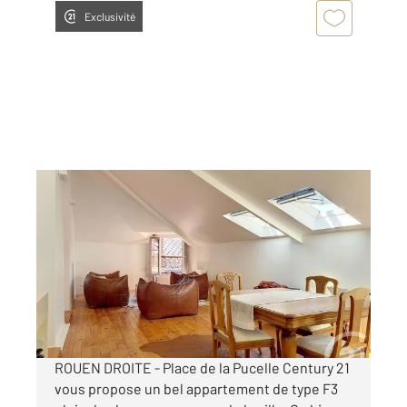
Exclusivité
ROUEN 76
2
60 m
, 3 pièces
Ref : 34293
Appartement F3 à louer
931 €
par mois charges comprises
ROUEN DROITE - Place de la Pucelle Century 21
vous propose un bel appartement de type F3