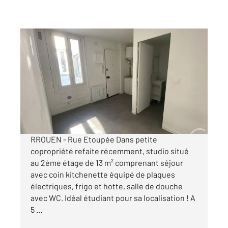
ROUEN 76
2
13 m
, 1 pièce
Ref : 34196
Appartement Studio à louer
352 €
par mois charges comprises
RROUEN - Rue Etoupée Dans petite
copropriété refaite récemment, studio situé
au 2ème étage de 13 m² comprenant séjour
avec coin kitchenette équipé de plaques
électriques, frigo et hotte, salle de douche
avec WC. Idéal étudiant pour sa localisation ! A
5 ...