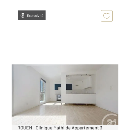
Exclusivité
ROUEN 76
2
58,70 m
, 3 pièces
Ref : 34450
Appartement F3 à louer
750 €
par mois charges comprises
ROUEN - Clinique Mathilde Appartement 3