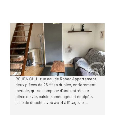
ROUEN 76
2
25,57 m
, 2 pièces
Ref : 34449
Appartement F1Bis à louer
580 €
par mois charges comprises
ROUEN CHU - rue eau de Robec Appartement
deux pièces de 26 M² en duplex, entièrement
meublé, qui se compose d'une entrée sur
pièce de vie, cuisine aménagée et équipée,
salle de douche avec wc et à l'étage, le ...