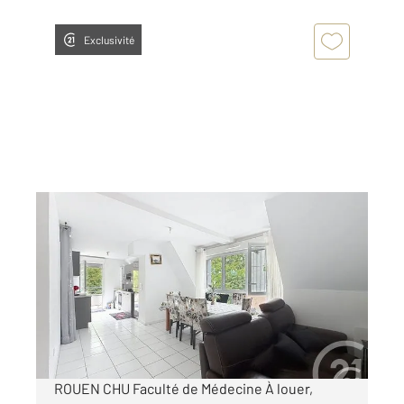
Exclusivité
ROUEN 76
2
94,32 m
, 5 pièces
Ref : 34435
Appartement F5 à louer
1 500 €
par mois charges comprises
ROUEN CHU Faculté de Médecine À louer,