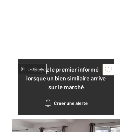
Soyez le premier informé
Exclusivité
lorsque un bien similaire arrive
sur le marché
Créer une alerte
ROUEN 76
2