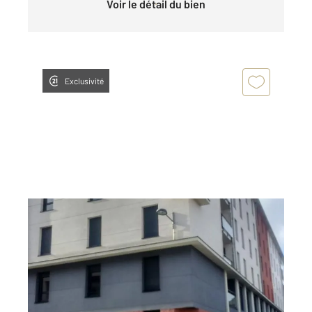
Voir le détail du bien
Exclusivité
ROUEN 76
2
36 m
, 2 pièces
Ref : 34458
Appartement F2 à louer
598 €
par mois charges comprises