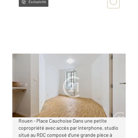
Exclusivité
ROUEN 76
2
22 m
, 1 pièce
Ref : 34322
Appartement F1 à louer
410 €
par mois charges comprises
Rouen - Place Cauchoise Dans une petite
copropriété avec accès par interphone, studio
situé au RDC composé d'une grande pièce à