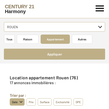
CENTURY 21
Harmony
ROUEN
Tous
Maison
Appartement
Autres
Appliquer
Location appartement Rouen (76)
17 annonces immobilières :
Trier par :
Date
Prix
Surface
Exclusivité
DPE