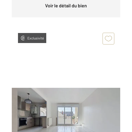
Voir le détail du bien
Exclusivité
ROUEN 76
2
76,10 m
, 4 pièces
Ref : 34237
Appartement F4 à louer
922 €