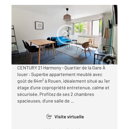
ROUEN 76
2
64,10 m
, 3 pièces
Ref : 34409
Appartement T3 à louer
1 200 €
par mois charges comprises
CENTURY 21 Harmony - Quartier de la Gare À
louer : Superbe appartement meublé avec
goût de 64m² à Rouen, idéalement situé au 1er
étage d'une copropriété entretenue, calme et
sécurisée. Profitez de ses 2 chambres
spacieuses, d'une salle de ...
Visite virtuelle
360°