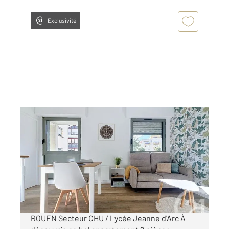
Exclusivité
ROUEN 76
2
31,36 m
, 2 pièces
Ref : 34466
Appartement à louer
750 €
par mois charges comprises
ROUEN Secteur CHU / Lycée Jeanne d'Arc À