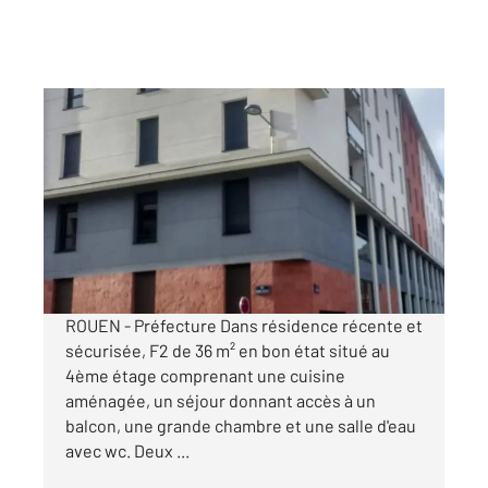
ROUEN 76
2
36 m
, 2 pièces
Ref : 34458
Appartement F2 à louer
598 €
par mois charges comprises
ROUEN - Préfecture Dans résidence récente et
sécurisée, F2 de 36 m² en bon état situé au
4ème étage comprenant une cuisine
aménagée, un séjour donnant accès à un
balcon, une grande chambre et une salle d'eau
avec wc. Deux ...