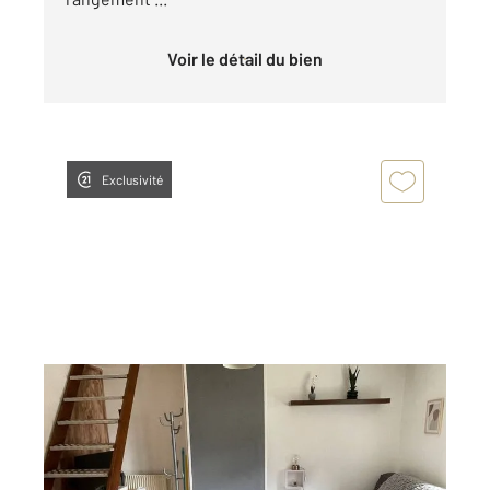
Voir le détail du bien
Exclusivité
ROUEN 76
2
25,57 m
, 2 pièces
Ref : 34449
Appartement F1Bis à louer