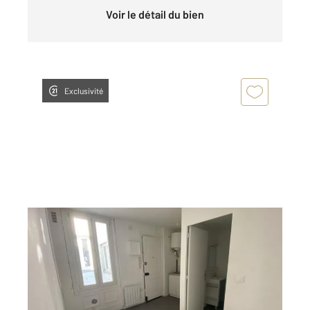
Voir le détail du bien
Exclusivité
ROUEN 76
2
13 m
, 1 pièce
Ref : 34196
Appartement Studio à louer
352 €