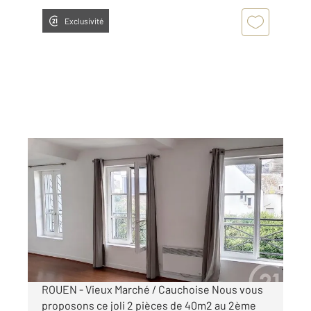
Exclusivité
ROUEN 76
2
40,21 m
, 2 pièces
Ref : 34392
Appartement F1Bis à louer
622 €
par mois charges comprises
ROUEN - Vieux Marché / Cauchoise Nous vous
proposons ce joli 2 pièces de 40m2 au 2ème