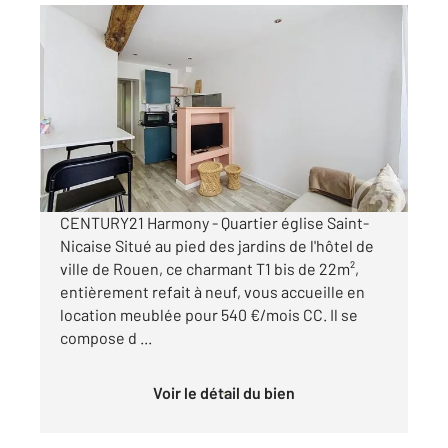
ROUEN 76
2
22,14 m
, 1 pièce
Ref : 34428
Appartement T1 à louer
540 €
par mois charges comprises
CENTURY21 Harmony - Quartier église Saint-
Nicaise Situé au pied des jardins de l'hôtel de
ville de Rouen, ce charmant T1 bis de 22m²,
entièrement refait à neuf, vous accueille en
location meublée pour 540 €/mois CC. Il se
compose d ...
Voir le détail du bien