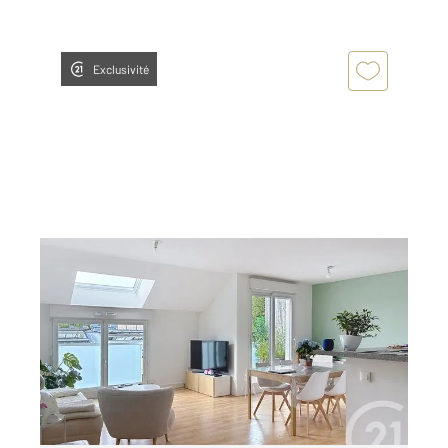
Exclusivité
FRANQUEVILLE ST PIERRE 76
2
78,40 m
, 3 pièces
Ref : 34444
Appartement F3 à louer
850 €
par mois charges comprises