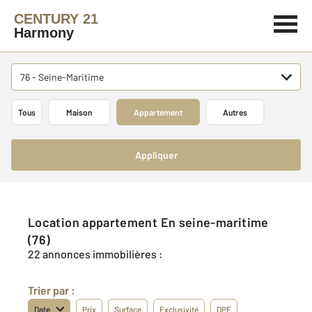
CENTURY 21
Harmony
76 - Seine-Maritime
Tous
Maison
Appartement
Autres
Appliquer
Location appartement En seine-maritime
(76)
22 annonces immobilières :
Trier par :
Date
Prix
Surface
Exclusivité
DPE