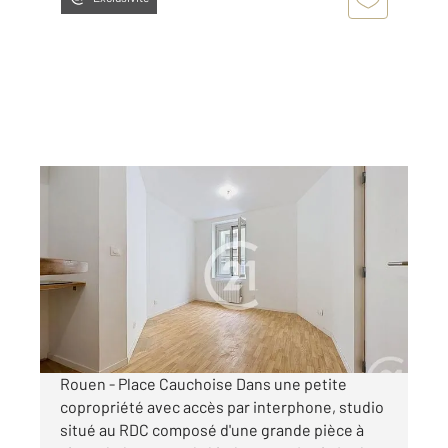
ROUEN 76
2
22 m
, 1 pièce
Ref : 34322
Appartement F1 à louer
410 €
par mois charges comprises
Rouen - Place Cauchoise Dans une petite
copropriété avec accès par interphone, studio
situé au RDC composé d'une grande pièce à