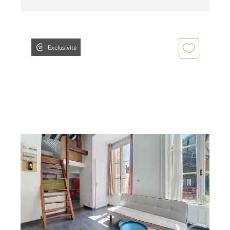
Exclusivité
ROUEN 76
2
34,02 m
, 2 pièces
Ref : 34441
Appartement F2 à louer
647 €
par mois charges comprises