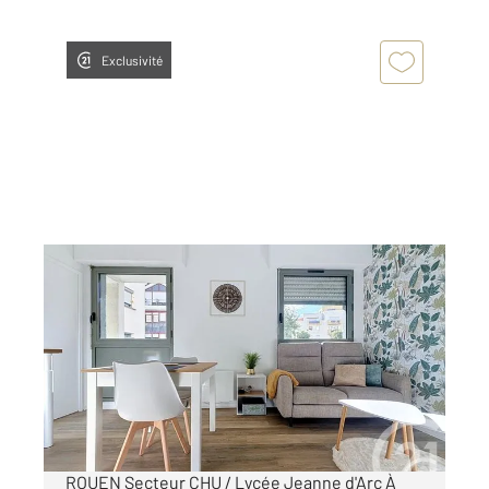
Exclusivité
ROUEN 76
2
31,36 m
, 2 pièces
Ref : 34466
Appartement à louer
750 €
par mois charges comprises
ROUEN Secteur CHU / Lycée Jeanne d'Arc À