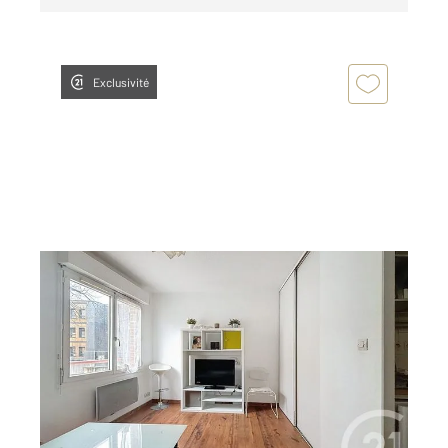
Exclusivité
ROUEN 76
2
17,76 m
, 1 pièce
Ref : 34086
Appartement Studio à louer
470 €
par mois charges comprises