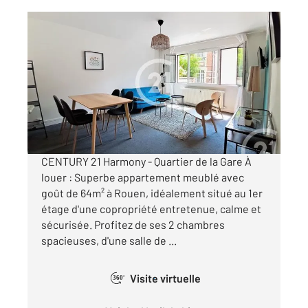
ROUEN 76
2
64,10 m
, 3 pièces
Ref : 34409
Appartement T3 à louer
1 200 €
par mois charges comprises
CENTURY 21 Harmony - Quartier de la Gare À
louer : Superbe appartement meublé avec
goût de 64m² à Rouen, idéalement situé au 1er
étage d'une copropriété entretenue, calme et
sécurisée. Profitez de ses 2 chambres
spacieuses, d'une salle de ...
Visite virtuelle
360°