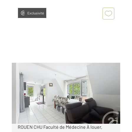
Exclusivité
ROUEN 76
2
94,32 m
, 5 pièces
Ref : 34435
Appartement F5 à louer
1 500 €
par mois charges comprises
ROUEN CHU Faculté de Médecine À louer,