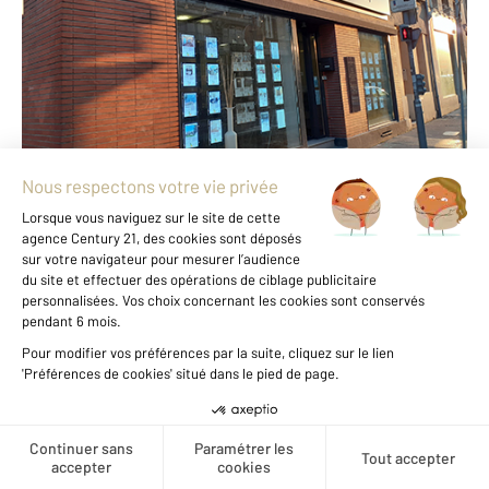
ROUEN - 76000
Envoyer un message
Téléphoner à l'agence
Notre agence est notée
9,1/10
par nos clients
Avis authentifiés par
Qualitelis
Voir tous les avis clients
Créer une alerte
Nous trouver