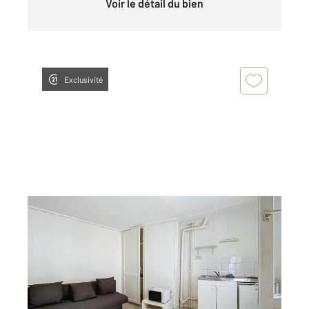
Voir le détail du bien
Exclusivité
ROUEN 76
2
14,70 m
, 1 pièce
Ref : 34062
Appartement Studio à louer
382 €
par mois charges comprises