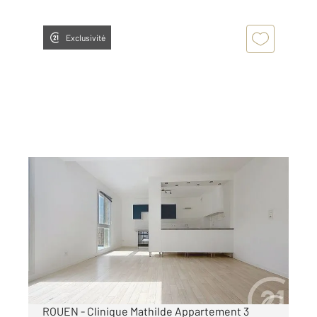
Exclusivité
ROUEN 76
2
58,70 m
, 3 pièces
Ref : 34450
Appartement F3 à louer
750 €
par mois charges comprises
ROUEN - Clinique Mathilde Appartement 3