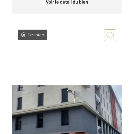
Voir le détail du bien
Exclusivité
ROUEN 76
2
36 m
, 2 pièces
Ref : 34458
Appartement F2 à louer
598 €
par mois charges comprises