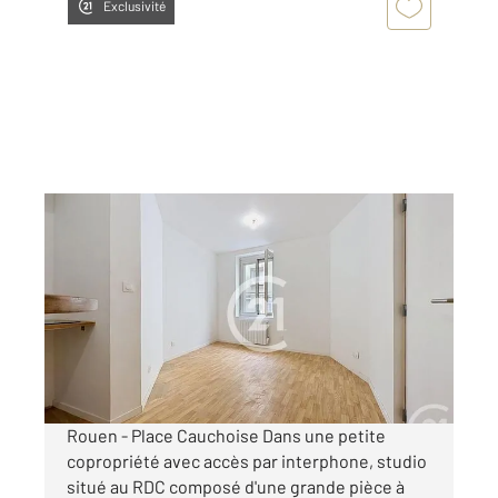
Exclusivité
ROUEN 76
2
22 m
, 1 pièce
Ref : 34322
Appartement F1 à louer
410 €
par mois charges comprises
Rouen - Place Cauchoise Dans une petite
copropriété avec accès par interphone, studio
situé au RDC composé d'une grande pièce à