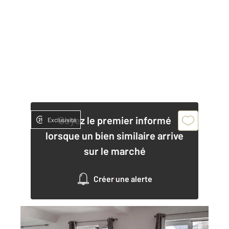
Soyez le premier informé
Exclusivité
lorsque un bien similaire arrive
sur le marché
Créer une alerte
ROUEN 76
2