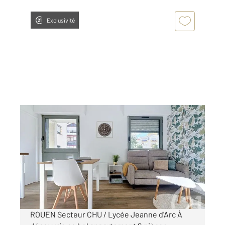
Exclusivité
ROUEN 76
2
31,36 m
, 2 pièces
Ref : 34466
Appartement à louer
750 €
par mois charges comprises
ROUEN Secteur CHU / Lycée Jeanne d'Arc À