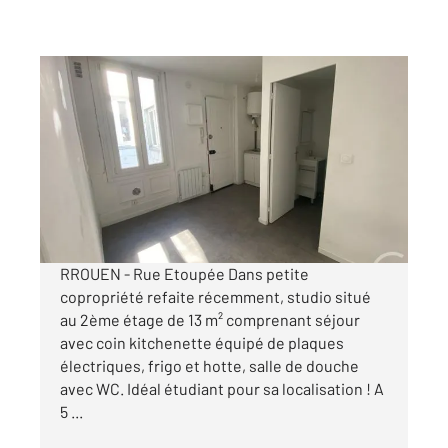
ROUEN 76
2
13 m
, 1 pièce
Ref : 34196
Appartement Studio à louer
352 €
par mois charges comprises
RROUEN - Rue Etoupée Dans petite
copropriété refaite récemment, studio situé
au 2ème étage de 13 m² comprenant séjour
avec coin kitchenette équipé de plaques
électriques, frigo et hotte, salle de douche
avec WC. Idéal étudiant pour sa localisation ! A
5 ...