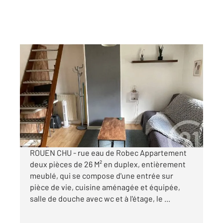
ROUEN 76
2
25,57 m
, 2 pièces
Ref : 34449
Appartement F1Bis à louer
580 €
par mois charges comprises
ROUEN CHU - rue eau de Robec Appartement
deux pièces de 26 M² en duplex, entièrement
meublé, qui se compose d'une entrée sur
pièce de vie, cuisine aménagée et équipée,
salle de douche avec wc et à l'étage, le ...