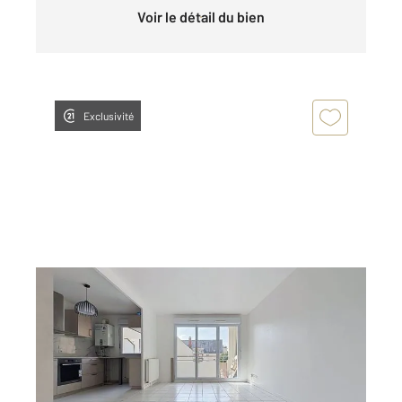
Voir le détail du bien
Exclusivité
ROUEN 76
2
76,10 m
, 4 pièces
Ref : 34237
Appartement F4 à louer
922 €