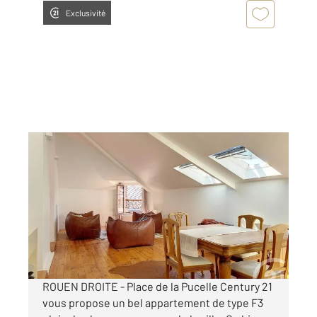
Exclusivité
ROUEN 76
2
60 m
, 3 pièces
Ref : 34293
Appartement F3 à louer
931 €
par mois charges comprises
ROUEN DROITE - Place de la Pucelle Century 21
vous propose un bel appartement de type F3