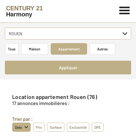
CENTURY 21
Harmony
ROUEN
Tous
Maison
Appartement
Autres
Appliquer
Location appartement Rouen (76)
17 annonces immobilières :
Trier par :
Date
Prix
Surface
Exclusivité
DPE