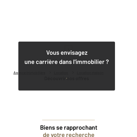
1
Vous envisagez
une carrière dans l'immobilier ?
Agence immobilière
Location
Location maison
Découvrir nos offres
Biens se rapprochant
de votre recherche