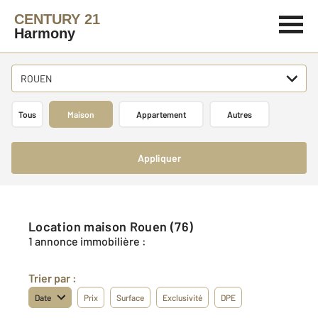
CENTURY 21
Harmony
ROUEN
Tous
Maison
Appartement
Autres
Appliquer
Location maison Rouen (76)
1 annonce immobilière :
Trier par :
Date
Prix
Surface
Exclusivité
DPE