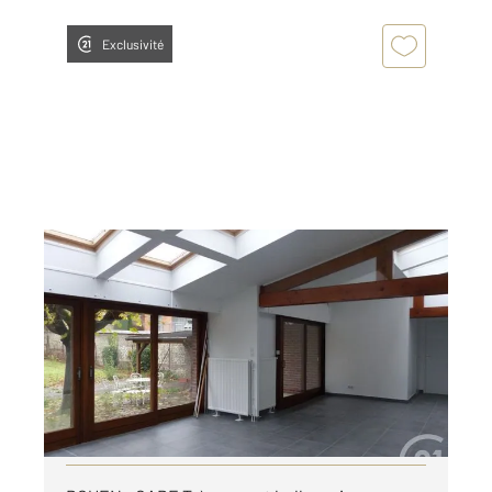
Exclusivité
ROUEN 76
2
197,80 m
, 8 pièces
Ref : 34368
Maison à louer
2 724 €
par mois charges comprises
Visiter le site dédié