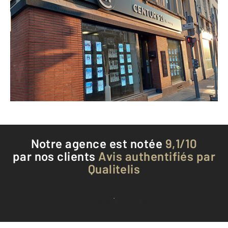
CENTURY 21 Harmony
18 rue de Crosne
ROUEN - 76000
Envoyer un message
Téléphoner à l'agence
Notre agence est notée
9,1/10
par nos clients
Avis authentifiés par
Qualitelis
Voir tous les avis clients