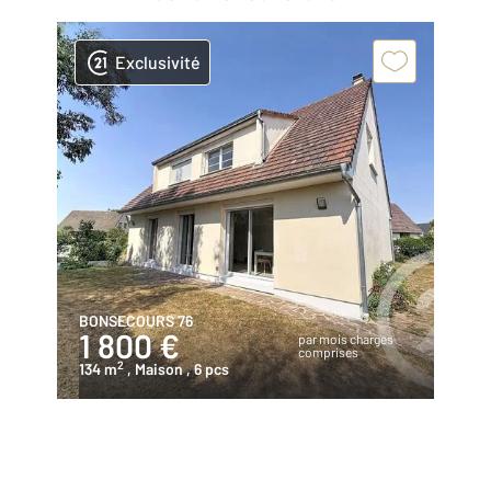
Exclusivité
BONSECOURS 76
1 800 €
par mois charges
comprises
2
134 m
, Maison
, 6 pcs