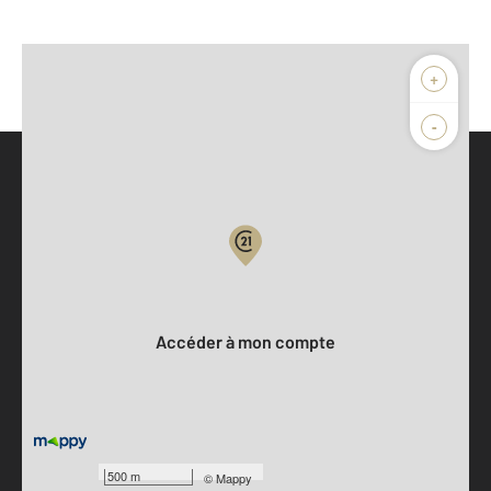
+
-
Parlons de vous, parlons biens
Votre compte :
Accéder à mon compte
500 m
©
Mappy