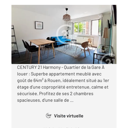
ROUEN 76
2
64,10 m
, 3 pièces
Ref : 34409
Appartement T3 à louer
1 200 €
par mois charges comprises
CENTURY 21 Harmony - Quartier de la Gare À
louer : Superbe appartement meublé avec
goût de 64m² à Rouen, idéalement situé au 1er
étage d'une copropriété entretenue, calme et
sécurisée. Profitez de ses 2 chambres
spacieuses, d'une salle de ...
Visite virtuelle
360°