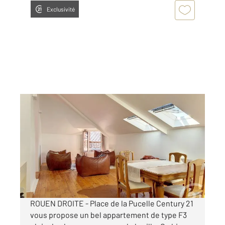
Exclusivité
ROUEN 76
2
60 m
, 3 pièces
Ref : 34293
Appartement F3 à louer
931 €
par mois charges comprises
ROUEN DROITE - Place de la Pucelle Century 21
vous propose un bel appartement de type F3