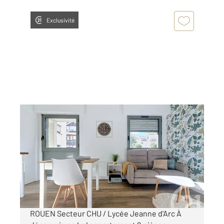
Exclusivité
ROUEN 76
2
31,36 m
, 2 pièces
Ref : 34466
Appartement à louer
750 €
par mois charges comprises
ROUEN Secteur CHU / Lycée Jeanne d'Arc À