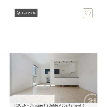
Exclusivité
ROUEN 76
2
58,70 m
, 3 pièces
Ref : 34450
Appartement F3 à louer
750 €
par mois charges comprises
ROUEN - Clinique Mathilde Appartement 3