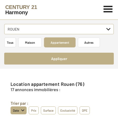
CENTURY 21
Harmony
ROUEN
Tous
Maison
Appartement
Autres
Appliquer
Location appartement Rouen (76)
17 annonces immobilières :
Trier par :
Date
Prix
Surface
Exclusivité
DPE