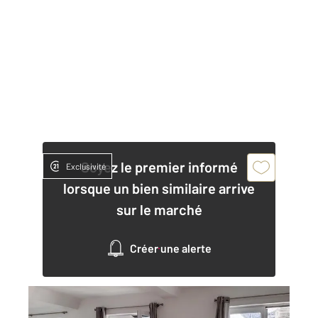
Soyez le premier informé
Exclusivité
lorsque un bien similaire arrive
sur le marché
Créer une alerte
ROUEN 76
2