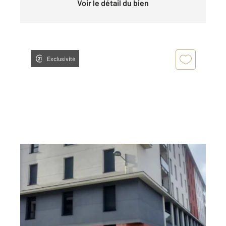
Voir le détail du bien
Exclusivité
ROUEN 76
2
36 m
, 2 pièces
Ref : 34458
Appartement F2 à louer
598 €
par mois charges comprises