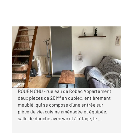
ROUEN 76
2
25,57 m
, 2 pièces
Ref : 34449
Appartement F1Bis à louer
580 €
par mois charges comprises
ROUEN CHU - rue eau de Robec Appartement
deux pièces de 26 M² en duplex, entièrement
meublé, qui se compose d'une entrée sur
pièce de vie, cuisine aménagée et équipée,
salle de douche avec wc et à l'étage, le ...