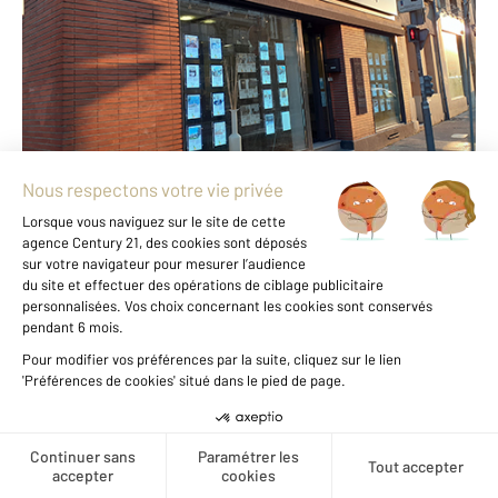
ROUEN - 76000
Envoyer un message
Téléphoner à l'agence
Notre agence est notée
9,1/10
par nos clients
Avis authentifiés par
Qualitelis
Voir tous les avis clients
Créer une alerte
Nous trouver