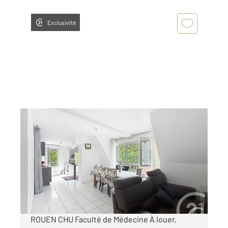
Exclusivité
ROUEN 76
2
94,32 m
, 5 pièces
Ref : 34435
Appartement F5 à louer
1 500 €
par mois charges comprises
ROUEN CHU Faculté de Médecine À louer,