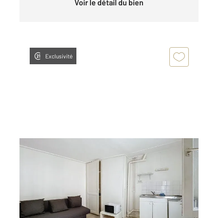
Voir le détail du bien
Exclusivité
ROUEN 76
2
14,70 m
, 1 pièce
Ref : 34062
Appartement Studio à louer
382 €
par mois charges comprises