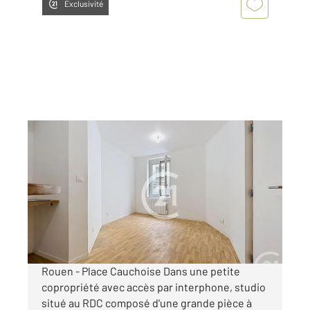
Exclusivité
ROUEN 76
2
22 m
, 1 pièce
Ref : 34322
Appartement F1 à louer
410 €
par mois charges comprises
Rouen - Place Cauchoise Dans une petite
copropriété avec accès par interphone, studio
situé au RDC composé d'une grande pièce à