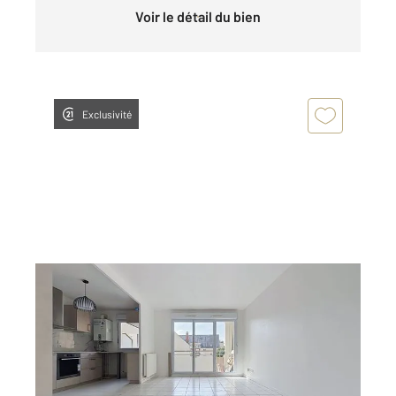
Voir le détail du bien
Exclusivité
ROUEN 76
2
76,10 m
, 4 pièces
Ref : 34237
Appartement F4 à louer
922 €