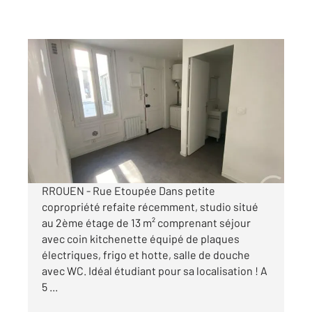
ROUEN 76
2
13 m
, 1 pièce
Ref : 34196
Appartement Studio à louer
352 €
par mois charges comprises
RROUEN - Rue Etoupée Dans petite
copropriété refaite récemment, studio situé
au 2ème étage de 13 m² comprenant séjour
avec coin kitchenette équipé de plaques
électriques, frigo et hotte, salle de douche
avec WC. Idéal étudiant pour sa localisation ! A
5 ...