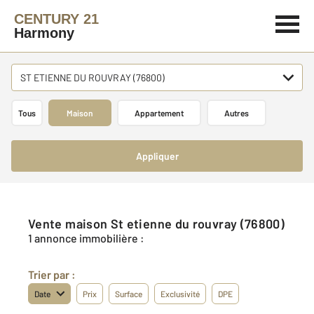
CENTURY 21
Harmony
ST ETIENNE DU ROUVRAY (76800)
Tous
Maison
Appartement
Autres
Appliquer
Vente maison St etienne du rouvray (76800)
1 annonce immobilière :
Trier par :
Date
Prix
Surface
Exclusivité
DPE