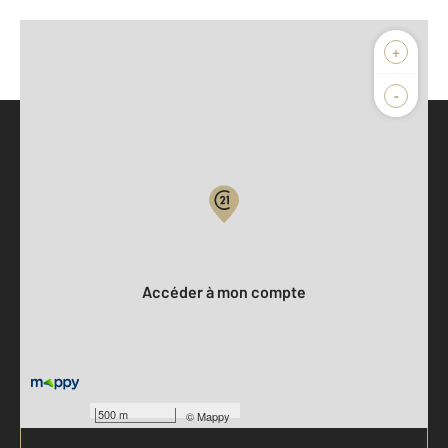
+
-
Parlons de vous, parlons biens
Votre compte :
Accéder à mon compte
500 m
©
Mappy