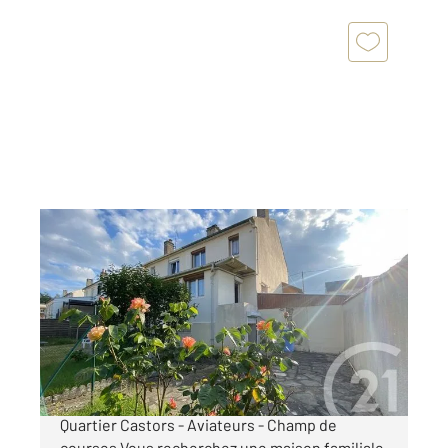
ST ETIENNE DU ROUVRAY 76
2
89 m
, 5 pièces
Ref : 34090
Maison à vendre
159 900 €
[C A VENDRE] ST ETIENNE DU ROUVRAY -
Quartier Castors - Aviateurs - Champ de
courses Vous recherchez une maison familiale