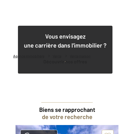
1
Vous envisagez
une carrière dans l'immobilier ?
Agence immobilière
Vente
Vente maison
Découvrir nos offres
Biens se rapprochant
de votre recherche