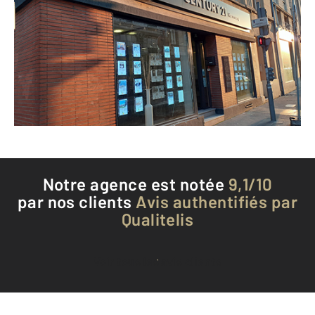
18 rue de Crosne
ROUEN - 76000
Envoyer un message
Téléphoner à l'agence
Notre agence est notée
9,1/10
par nos clients
Avis authentifiés par
Qualitelis
Voir tous les avis clients