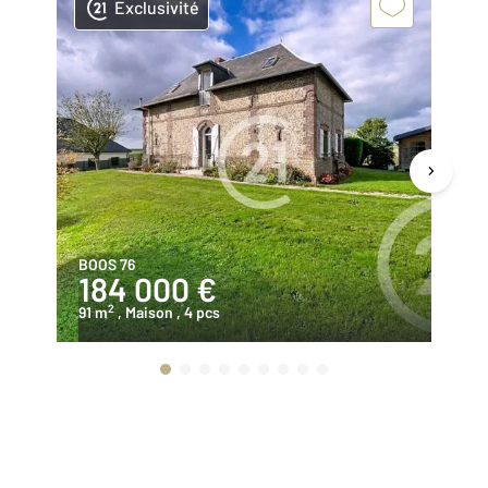
Exclusivité
BOOS 76
BO
184 000 €
3
2
91 m
, Maison
, 4 pcs
10