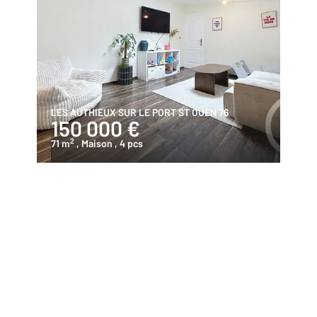
LES AUTHIEUX SUR LE PORT ST OUEN 76
150 000 €
2
71 m
, Maison
, 4 pcs