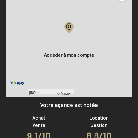
Parlons de vous, parlons biens
Votre compte :
Accéder à mon compte
500 m
©
Mappy
Votre agence est notée
Achat
Location
Vente
Gestion
9,1
/
10
8,8/10