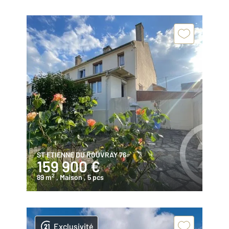
ST ETIENNE DU ROUVRAY 76
159 900 €
2
89 m
, Maison
, 5 pcs
Exclusivité