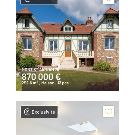
MONT ST AIGNAN 76
870 000 €
2
252,6 m
, Maison
, 13 pcs
Exclusivité