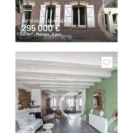
SOTTEVILLE LES ROUEN 76
295 000 €
2
121 m
, Maison
, 6 pcs
BONSECOURS 76