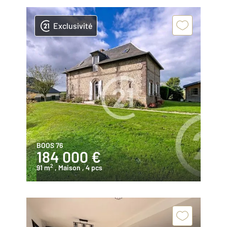
Exclusivité
BOOS 76
184 000 €
2
91 m
, Maison
, 4 pcs