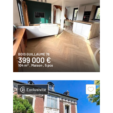
BOIS GUILLAUME 76
399 000 €
2
104 m
, Maison
, 5 pcs
Exclusivité