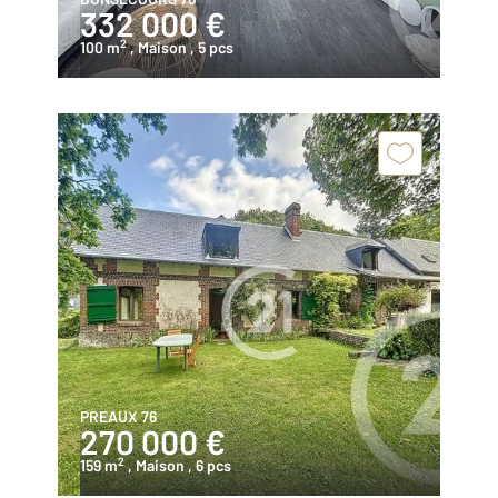
332 000 €
2
100 m
, Maison
, 5 pcs
PREAUX 76
270 000 €
2
159 m
, Maison
, 6 pcs