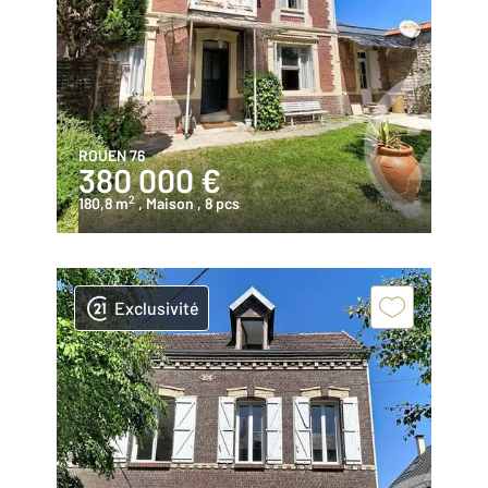
ROUEN 76
380 000 €
2
180,8 m
, Maison
, 8 pcs
Exclusivité