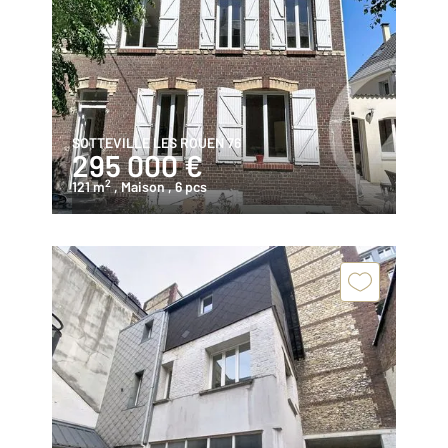
SOTTEVILLE LES ROUEN 76
295 000 €
2
121 m
, Maison
, 6 pcs