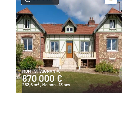
MONT ST AIGNAN 76
870 000 €
2
252,6 m
, Maison
, 13 pcs