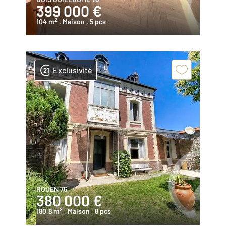
399 000 €
2
104 m
, Maison
, 5 pcs
Exclusivité
ROUEN 76
380 000 €
2
180,8 m
, Maison
, 8 pcs