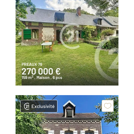
PREAUX 76
270 000 €
2
159 m
, Maison
, 6 pcs
Exclusivité