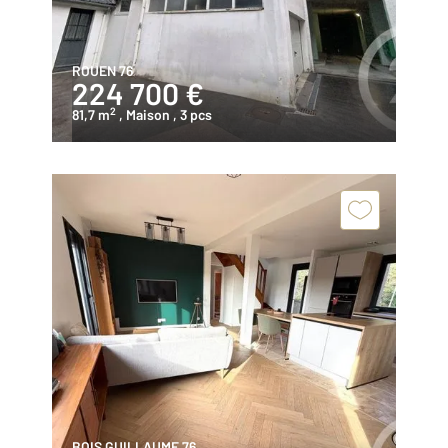
ROUEN 76
224 700 €
2
81,7 m
, Maison
, 3 pcs
BOIS GUILLAUME 76