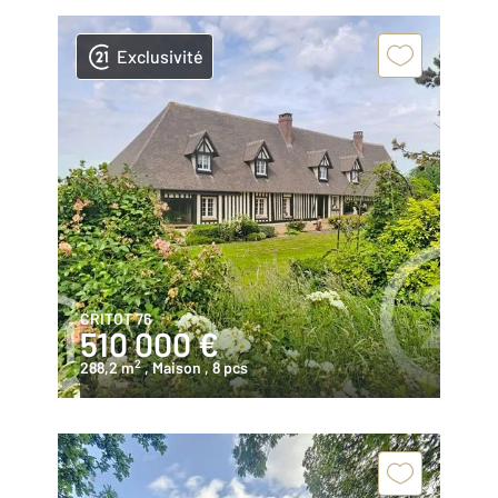
Exclusivité
CRITOT 76
510 000 €
2
288,2 m
, Maison
, 8 pcs