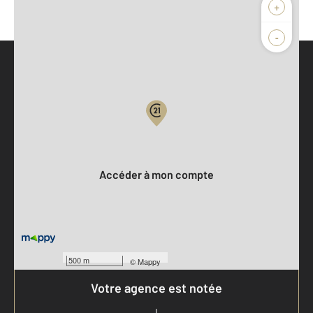
+
-
Parlons de vous, parlons biens
Votre compte :
Accéder à mon compte
500 m
©
Mappy
Votre agence est notée