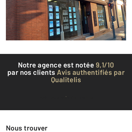
ROUEN - 76000
Envoyer un message
Téléphoner à l'agence
Notre agence est notée
9,1/10
par nos clients
Avis authentifiés par
Qualitelis
Voir tous les avis clients
Nous trouver