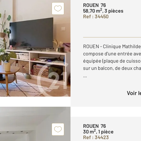
ROUEN 76
2
58,70 m
, 3 pièces
Ref : 34450
ROUEN - Clinique Mathilde
compose d'une entrée ave
équipée (plaque de cuisson
sur un balcon, de deux c
...
Voir 
ROUEN 76
2
30 m
, 1 pièce
Ref : 34423