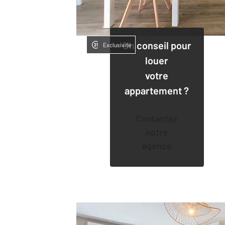
Un conseil pour
Exclusivité
louer
votre
appartement ?
Contactez
notre
agence