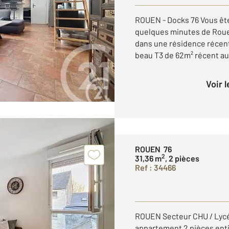
ROUEN - Docks 76 Vous ête
quelques minutes de Roue
dans une résidence récent
beau T3 de 62m² récent au 
Voir 
ROUEN 76
2
31,36 m
, 2 pièces
Ref : 34466
ROUEN Secteur CHU / Lycée
appartement 2 pièces en