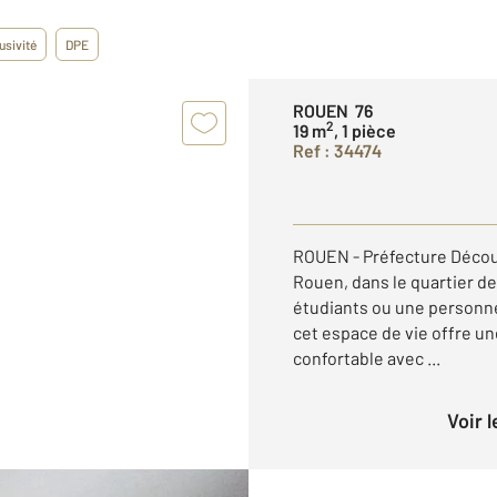
usivité
DPE
ROUEN 76
2
19 m
, 1 pièce
Ref : 34474
ROUEN - Préfecture Découv
Rouen, dans le quartier de 
étudiants ou une personn
cet espace de vie offre u
confortable avec ...
Voir 